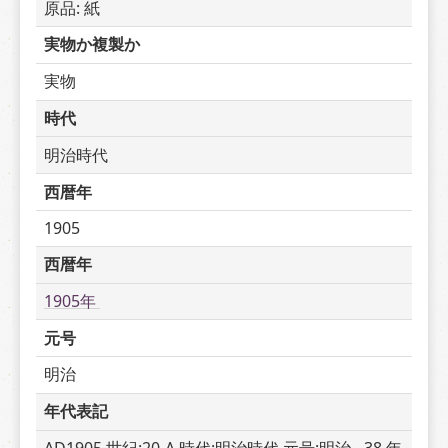
原品: 紙
実物か複製か
実物
時代
明治時代
西暦年
1905
西暦年
1905年 
元号
明治
年代表記