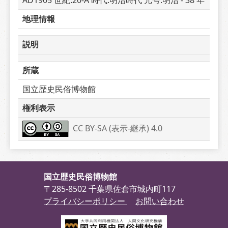
AD1905 世紀:20-A 時代:明治時代 元号:明治 - 38 年
地理情報
説明
所蔵
国立歴史民俗博物館
権利表示
CC BY-SA (表示-継承) 4.0
国立歴史民俗博物館
〒285-8502 千葉県佐倉市城内町117
プライバシーポリシー
お問い合わせ