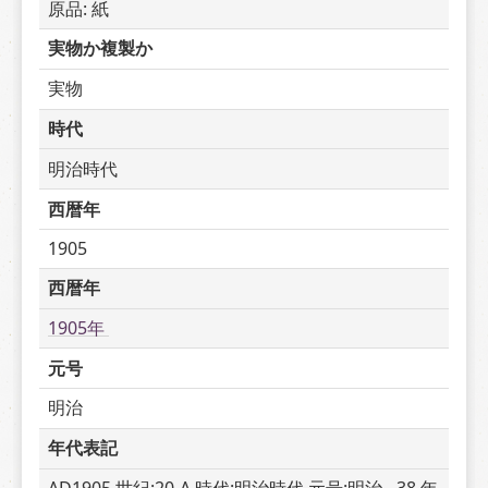
原品: 紙
実物か複製か
実物
時代
明治時代
西暦年
1905
西暦年
1905年 
元号
明治
年代表記