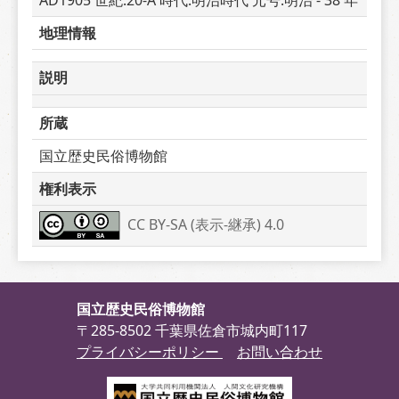
AD1905 世紀:20-A 時代:明治時代 元号:明治 - 38 年
地理情報
説明
所蔵
国立歴史民俗博物館
権利表示
CC BY-SA (表示-継承) 4.0
国立歴史民俗博物館
〒285-8502 千葉県佐倉市城内町117
プライバシーポリシー
お問い合わせ