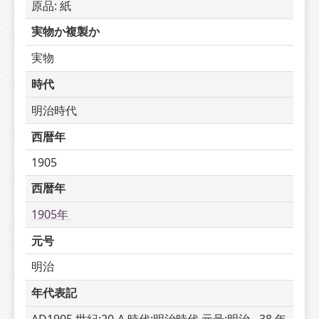
原品: 紙
実物か複製か
実物
時代
明治時代
西暦年
1905
西暦年
1905年 
元号
明治
年代表記