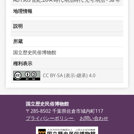
AD1905 世紀:20-A 時代:明治時代 元号:明治 - 38 年
地理情報
説明
所蔵
国立歴史民俗博物館
権利表示
CC BY-SA (表示-継承) 4.0
国立歴史民俗博物館
〒285-8502 千葉県佐倉市城内町117
プライバシーポリシー
お問い合わせ