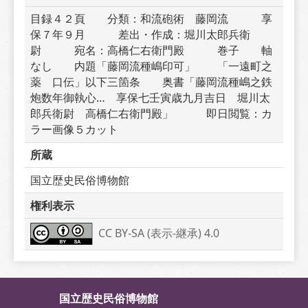
目録４２頁　　分類：和流砲術　藤岡流　　　享
保７年９月　　　差出・作成：堀川太郎兵衛
尉　　　宛名：高橋仁右衛門殿　　　巻子　　軸
なし　　内題「藤岡流種嶋印可」　　「一遠町之
薬　口伝」以下三箇条　　奥書「藤岡流種嶋之鉄
炮数年御執心…　享保七壬寅歳九月吉日　堀川太
郎兵衛尉　高橋仁右衛門殿」　　　即日閲覧：カ
ラー画像５カット
所蔵
国立歴史民俗博物館
権利表示
CC BY-SA (表示-継承) 4.0
国立歴史民俗博物館