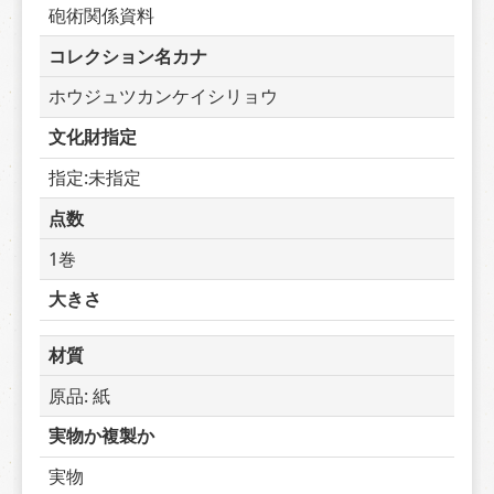
砲術関係資料
コレクション名カナ
ホウジュツカンケイシリョウ
文化財指定
指定:未指定
点数
1巻
大きさ
材質
原品: 紙
実物か複製か
実物