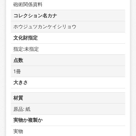
砲術関係資料
コレクション名カナ
ホウジュツカンケイシリョウ
文化財指定
指定:未指定
点数
1冊
大きさ
材質
原品: 紙
実物か複製か
実物