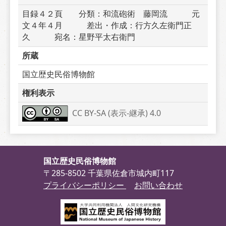
目録４２頁　　分類：和流砲術　藤岡流　　　元
文４年４月　　　差出・作成：行方久左衛門正
久　　　宛名：星野平太右衛門　　　
所蔵
国立歴史民俗博物館
権利表示
CC BY-SA (表示-継承) 4.0
国立歴史民俗博物館
〒285-8502 千葉県佐倉市城内町117
プライバシーポリシー
お問い合わせ