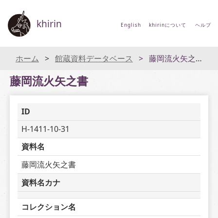
khirin
English
khirinについて
ヘルプ
ホーム
館蔵資料データベース
藤岡流火矢之書
藤岡流火矢之書
ID
H-1411-10-31
資料名
藤岡流火矢之書
資料名カナ
コレクション名