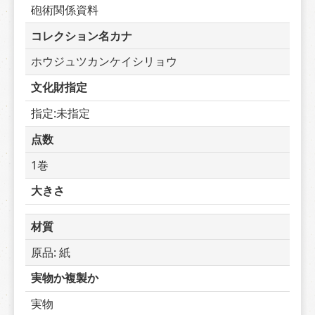
砲術関係資料
コレクション名カナ
ホウジュツカンケイシリョウ
文化財指定
指定:未指定
点数
1巻
大きさ
材質
原品: 紙
実物か複製か
実物