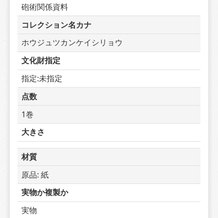
砲術関係資料
コレクション名カナ
ホウジュツカンケイシリョウ
文化財指定
指定:未指定
点数
1巻
大きさ
材質
原品: 紙
実物か複製か
実物