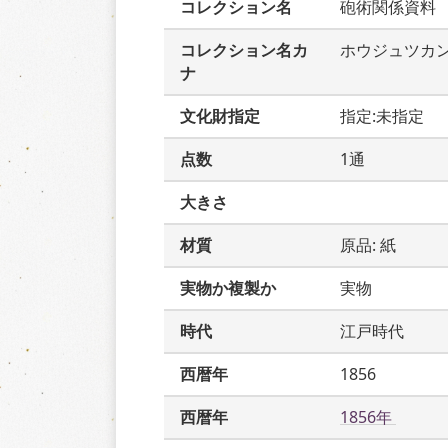
コレクション名
砲術関係資料
コレクション名カ
ホウジュツカ
ナ
文化財指定
指定:未指定
点数
1通
大きさ
材質
原品: 紙
実物か複製か
実物
時代
江戸時代
西暦年
1856
西暦年
1856年