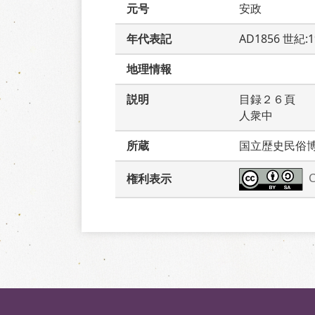
元号
安政
年代表記
AD1856 世紀:
地理情報
説明
目録２６頁　
人衆中　　　
所蔵
国立歴史民俗
権利表示