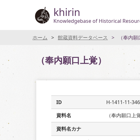
khirin
Knowledgebase of Historical Resourc
ホーム
館蔵資料データベース
（奉内願
（奉内願口上覚）
ID
H-1411-11-346
資料名
（奉内願口上
資料名カナ