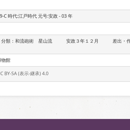
19-C 時代:江戸時代 元号:安政 - 03 年
　分類：和流砲術　星山流　　　安政３年１２月　　　差出・
博物館
CC BY-SA (表示-継承) 4.0