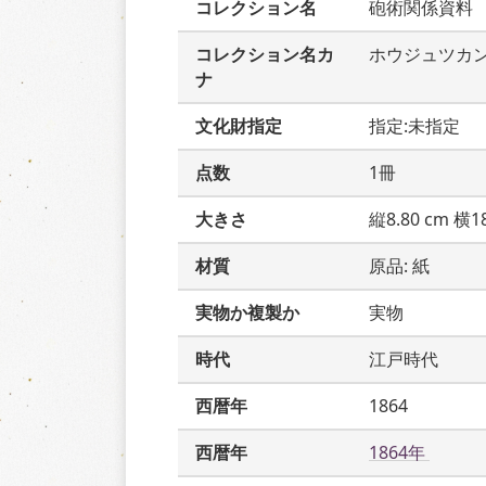
コレクション名
砲術関係資料
コレクション名カ
ホウジュツカ
ナ
文化財指定
指定:未指定
点数
1冊
大きさ
縦8.80 cm 横18
材質
原品: 紙
実物か複製か
実物
時代
江戸時代
西暦年
1864
西暦年
1864年