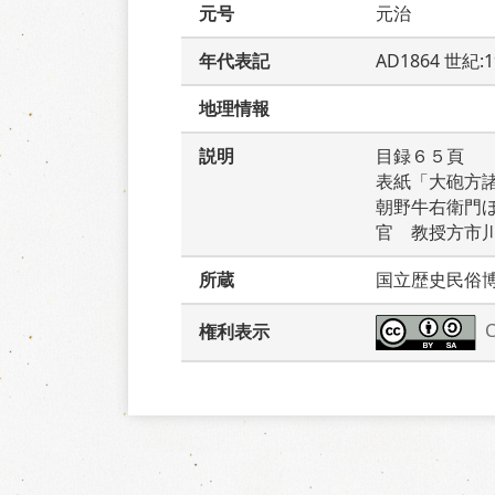
元号
元治
年代表記
AD1864 世紀:
地理情報
説明
目録６５頁　
表紙「大砲方
朝野牛右衛門
官　教授方市
所蔵
国立歴史民俗
権利表示