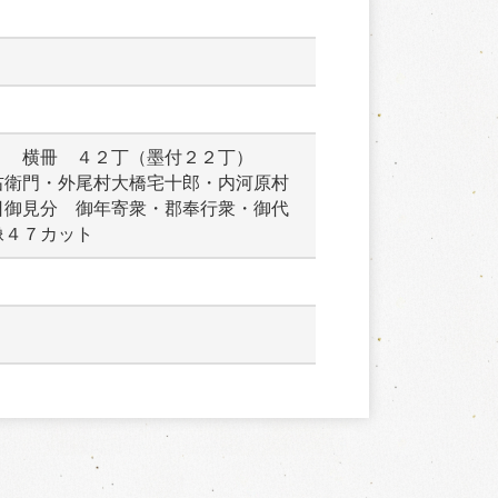
　　横冊　４２丁（墨付２２丁）　　
右衛門・外尾村大橋宅十郎・内河原村
日御見分　御年寄衆・郡奉行衆・御代
像４７カット