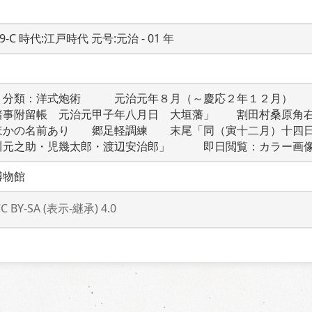
19-C 時代:江戸時代 元号:元治 - 01 年
　分類：洋式炮術　　　元治元年８月（～慶応２年１２月）　
諸事附留帳　元治元甲子年八月日　大垣藩」　　割田村桑原角
ほかの名前あり　　郷足軽調練　　末尾「同（寅十二月）十四
川元之助・児幾太郎・渡辺安治郎」　　　即日閲覧：カラー画
博物館
CC BY-SA (表示-継承) 4.0