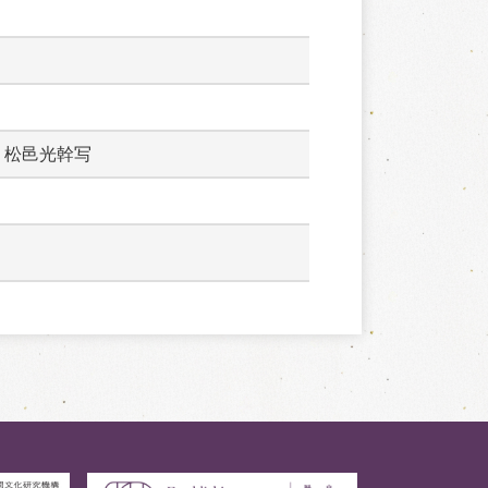
：松邑光幹写　　　