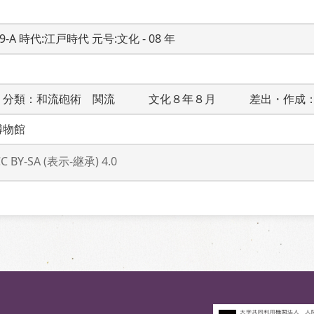
19-A 時代:江戸時代 元号:文化 - 08 年
　分類：和流砲術　関流　　　文化８年８月　　　差出・作成
博物館
CC BY-SA (表示-継承) 4.0