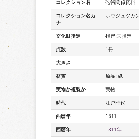
コレクション名
砲術関係資料
コレクション名カ
ホウジュツカ
ナ
文化財指定
指定:未指定
点数
1冊
大きさ
材質
原品: 紙
実物か複製か
実物
時代
江戸時代
西暦年
1811
西暦年
1811年