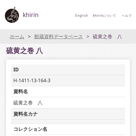
khirin
English
khirinについて
ヘルプ
ホーム
館蔵資料データベース
硫黄之巻 八
硫黄之巻 八
ID
H-1411-13-164-3
資料名
硫黄之巻　八
資料名カナ
コレクション名