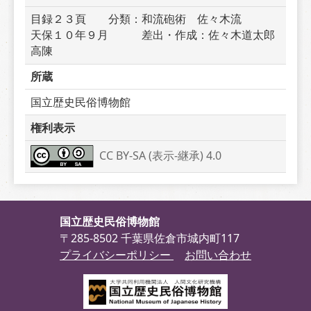
目録２３頁　　分類：和流砲術　佐々木流　　　
天保１０年９月　　　差出・作成：佐々木道太郎
高陳　　　
所蔵
国立歴史民俗博物館
権利表示
CC BY-SA (表示-継承) 4.0
国立歴史民俗博物館
〒285-8502 千葉県佐倉市城内町117
プライバシーポリシー
お問い合わせ