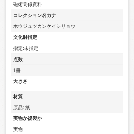
砲術関係資料
コレクション名カナ
ホウジュツカンケイシリョウ
文化財指定
指定:未指定
点数
1冊
大きさ
材質
原品: 紙
実物か複製か
実物