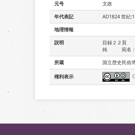
元号
文政
年代表記
AD1824 世紀:
地理情報
説明
目録２２頁　
純　　　宛名
所蔵
国立歴史民俗
権利表示