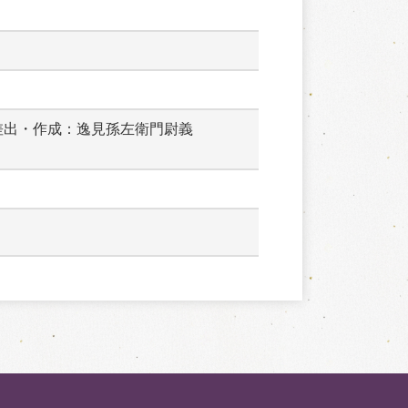
差出・作成：逸見孫左衛門尉義