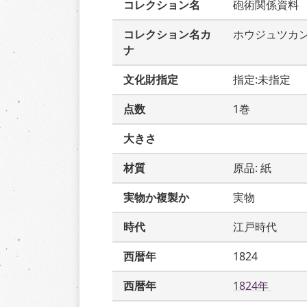
コレクション名
砲術関係資料
コレクション名カ
ホウジュツカ
ナ
文化財指定
指定:未指定
点数
1巻
大きさ
材質
原品: 紙
実物か複製か
実物
時代
江戸時代
西暦年
1824
西暦年
1824年