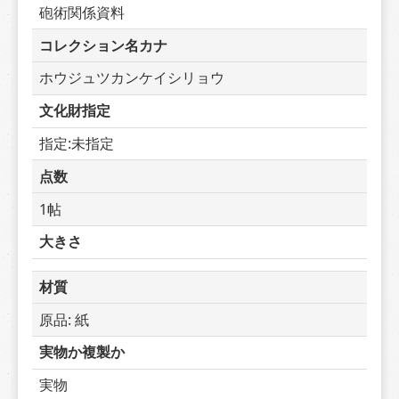
砲術関係資料
コレクション名カナ
ホウジュツカンケイシリョウ
文化財指定
指定:未指定
点数
1帖
大きさ
材質
原品: 紙
実物か複製か
実物