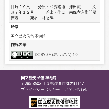
目録２９頁　　分類：和流砲術　津田流　　　文
政７年１２月　　　差出・作成：南條孝左衛門尉
廣堪　　　宛名：林惣馬　　　
所蔵
国立歴史民俗博物館
権利表示
CC BY-SA (表示-継承) 4.0
国立歴史民俗博物館
〒285-8502 千葉県佐倉市城内町117
プライバシーポリシー
お問い合わせ