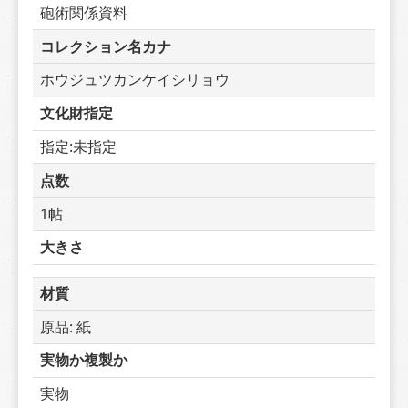
砲術関係資料
コレクション名カナ
ホウジュツカンケイシリョウ
文化財指定
指定:未指定
点数
1帖
大きさ
材質
原品: 紙
実物か複製か
実物