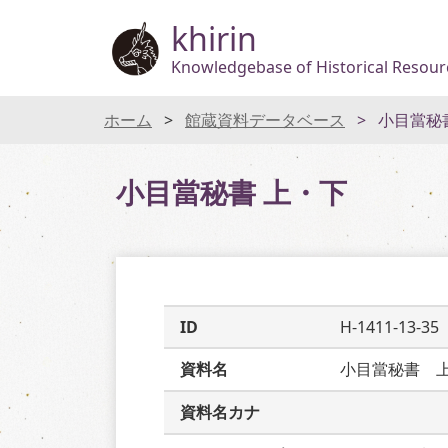
khirin
Knowledgebase of Historical Resourc
ホーム
館蔵資料データベース
小目當秘
小目當秘書 上・下
ID
H-1411-13-35
資料名
小目當秘書　
資料名カナ