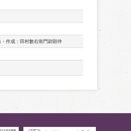
出・作成：田村數右衛門尉顕伴　　　