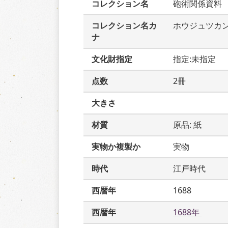
コレクション名
砲術関係資料
コレクション名カ
ホウジュツカ
ナ
文化財指定
指定:未指定
点数
2冊
大きさ
材質
原品: 紙
実物か複製か
実物
時代
江戸時代
西暦年
1688
西暦年
1688年