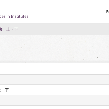
E
es in Institutes
書 上・下
上・下