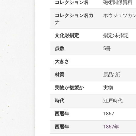
コレクション名
砲術関係資料
コレクション名カ
ホウジュツカ
ナ
文化財指定
指定:未指定
点数
5冊
大きさ
材質
原品: 紙
実物か複製か
実物
時代
江戸時代
西暦年
1867
西暦年
1867年