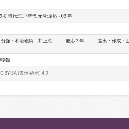
19-C 時代:江戸時代 元号:慶応 - 03 年
　分類：和流砲術　井上流　　　慶応３年　　　差出・作成：
博物館
CC BY-SA (表示-継承) 4.0