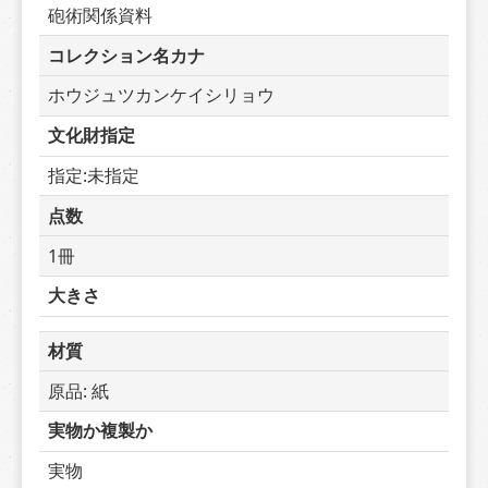
砲術関係資料
コレクション名カナ
ホウジュツカンケイシリョウ
文化財指定
指定:未指定
点数
1冊
大きさ
材質
原品: 紙
実物か複製か
実物