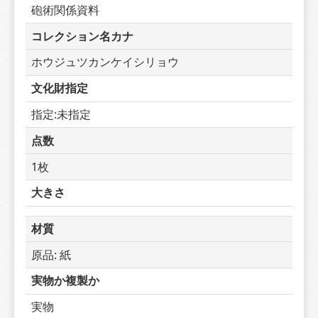
砲術関係資料
コレクション名カナ
ホウジュツカンケイシリョウ
文化財指定
指定:未指定
点数
1枚
大きさ
材質
原品: 紙
実物か複製か
実物