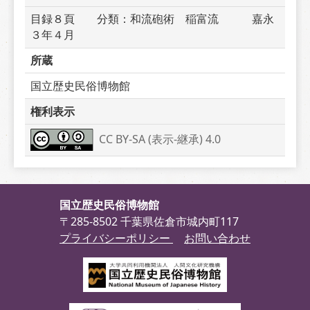
目録８頁　　分類：和流砲術　稲富流　　　嘉永
３年４月　　　
所蔵
国立歴史民俗博物館
権利表示
CC BY-SA (表示-継承) 4.0
国立歴史民俗博物館
〒285-8502 千葉県佐倉市城内町117
プライバシーポリシー
お問い合わせ