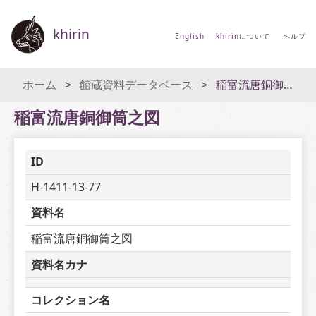
khirin
English
khirinについて
ヘルプ
ホーム
館蔵資料データベース
稲富流唐銅御筒之図
稲富流唐銅御筒之図
ID
H-1411-13-77
資料名
稲富流唐銅御筒之図
資料名カナ
コレクション名