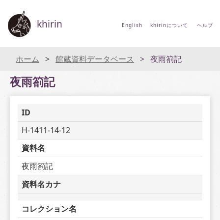
khirin
English
khirinについて
ヘルプ
ホーム
館蔵資料データベース
夜雨箚記
夜雨箚記
ID
H-1411-14-12
資料名
夜雨箚記
資料名カナ
コレクション名