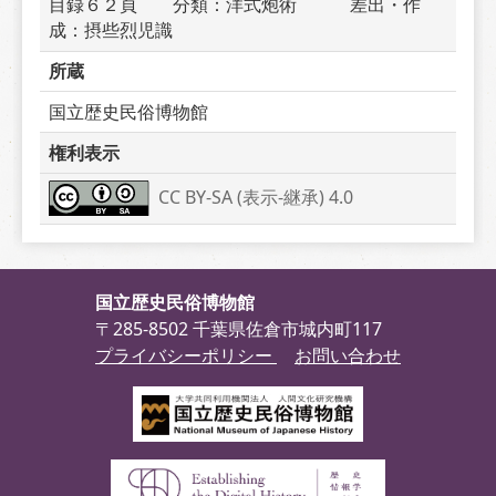
目録６２頁　　分類：洋式炮術　　　差出・作
成：摂些烈児識　　　
所蔵
国立歴史民俗博物館
権利表示
CC BY-SA (表示-継承) 4.0
国立歴史民俗博物館
〒285-8502 千葉県佐倉市城内町117
プライバシーポリシー
お問い合わせ