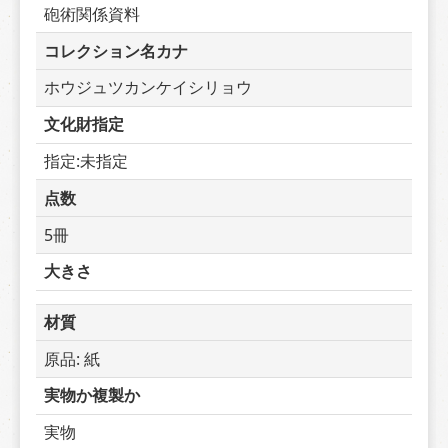
砲術関係資料
コレクション名カナ
ホウジュツカンケイシリョウ
文化財指定
指定:未指定
点数
5冊
大きさ
材質
原品: 紙
実物か複製か
実物