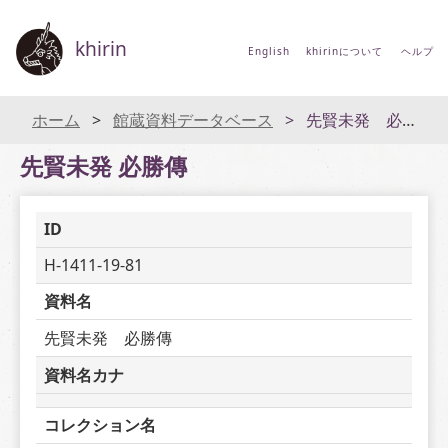
khirin
English
khirinについて
ヘルプ
ホーム
館蔵資料データベース
先賢未発 必勝傳
先賢未発 必勝傳
ID
H-1411-19-81
資料名
先賢未発　必勝傳
資料名カナ
コレクション名