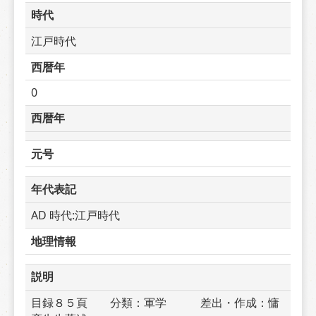
時代
江戸時代
西暦年
0
西暦年
元号
年代表記
AD 時代:江戸時代
地理情報
説明
目録８５頁　　分類：軍学　　　差出・作成：慵