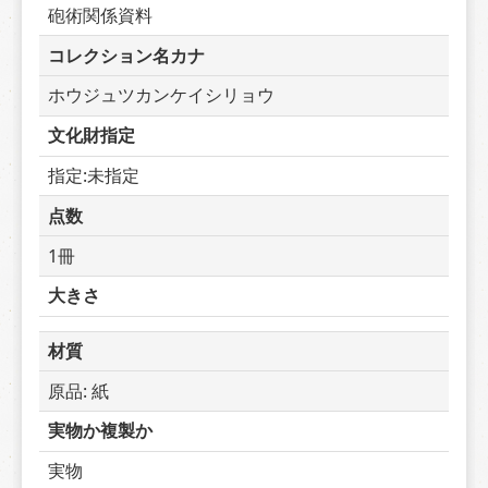
砲術関係資料
コレクション名カナ
ホウジュツカンケイシリョウ
文化財指定
指定:未指定
点数
1冊
大きさ
材質
原品: 紙
実物か複製か
実物