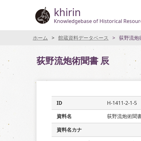
khirin
Knowledgebase of Historical Resourc
ホーム
館蔵資料データベース
荻野流炮
荻野流炮術聞書 辰
ID
H-1411-2-1-5
資料名
荻野流炮術聞
資料名カナ