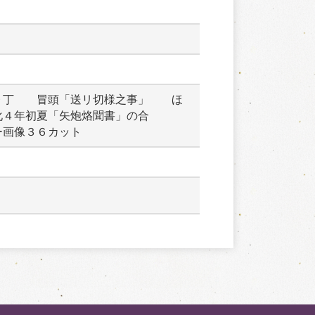
９丁　　冒頭「送リ切様之事」　　ほ
化４年初夏「矢炮烙聞書」の合
ー画像３６カット