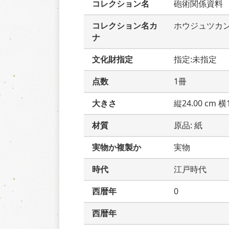
コレクション名
砲術関係資料
コレクション名カ
ホウジュツカ
ナ
文化財指定
指定:未指定
点数
1冊
大きさ
縦24.00 cm 横1
材質
原品: 紙
実物か複製か
実物
時代
江戸時代
西暦年
0
西暦年