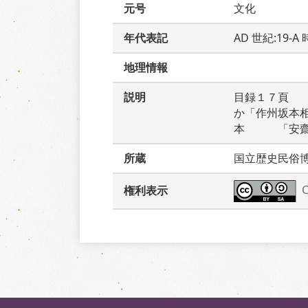
元号
文化
年代表記
AD 世紀:19-
地理情報
説明
目録１７頁　
か「作州坂本
本　　　「安
所蔵
国立歴史民俗
権利表示