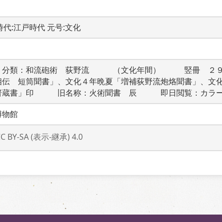
A 時代:江戸時代 元号:文化
　分類：和流砲術　荻野流　　　（文化年間）　　　竪冊　２
相伝　短筒聞書」、文化４年晩夏「増補荻野流炮烙聞書」、文
齋蔵書」印　　　旧名称：火術聞書　辰　　　即日閲覧：カラ
博物館
CC BY-SA (表示-継承) 4.0