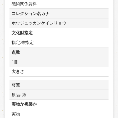
砲術関係資料
コレクション名カナ
ホウジュツカンケイシリョウ
文化財指定
指定:未指定
点数
1冊
大きさ
材質
原品: 紙
実物か複製か
実物