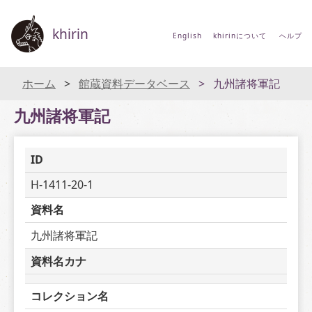
khirin
English
khirinについて
ヘルプ
ホーム
館蔵資料データベース
九州諸将軍記
九州諸将軍記
ID
H-1411-20-1
資料名
九州諸将軍記
資料名カナ
コレクション名