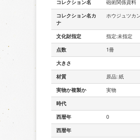
コレクション名
砲術関係資料
コレクション名カ
ホウジュツカ
ナ
文化財指定
指定:未指定
点数
1冊
大きさ
材質
原品: 紙
実物か複製か
実物
時代
西暦年
0
西暦年