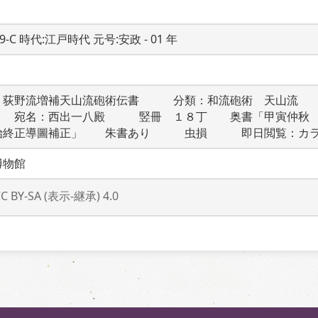
19-C 時代:江戸時代 元号:安政 - 01 年
　荻野流増補天山流砲術伝書　　　分類：和流砲術　天山流　
　　宛名：西出一八殿　　　竪冊　１８丁　　奥書「甲寅仲秋
始終正導圖補正」　　朱書あり　　　虫損　　　即日閲覧：カ
博物館
CC BY-SA (表示-継承) 4.0