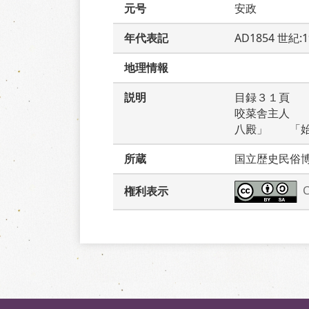
元号
安政
年代表記
AD1854 世紀:
地理情報
説明
目録３１頁　
咬菜舎主人　
八殿」　　「
所蔵
国立歴史民俗
権利表示