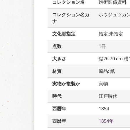
コレクション名
砲術関係資料
コレクション名カ
ホウジュツカ
ナ
文化財指定
指定:未指定
点数
1冊
大きさ
縦26.70 cm 横1
材質
原品: 紙
実物か複製か
実物
時代
江戸時代
西暦年
1854
西暦年
1854年