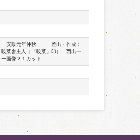
　　安政元年仲秋　　　差出・作成：
　咬菜舎主人［「咬菜」印］　西出一
ラー画像２１カット