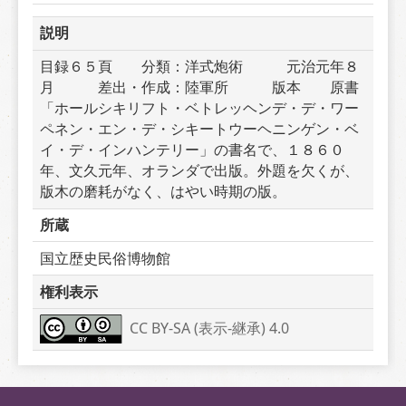
説明
目録６５頁　　分類：洋式炮術　　　元治元年８
月　　　差出・作成：陸軍所　　　版本　　原書
「ホールシキリフト・ベトレッヘンデ・デ・ワー
ペネン・エン・デ・シキートウーヘニンゲン・ベ
イ・デ・インハンテリー」の書名で、１８６０
年、文久元年、オランダで出版。外題を欠くが、
版木の磨耗がなく、はやい時期の版。
所蔵
国立歴史民俗博物館
権利表示
CC BY-SA (表示-継承) 4.0