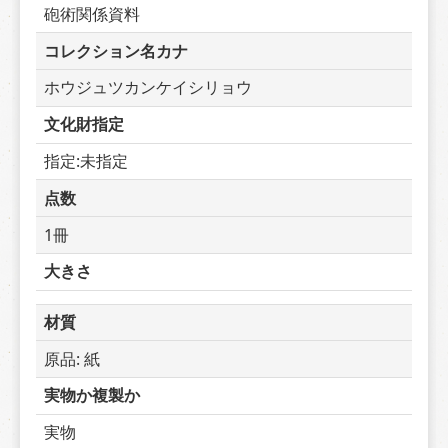
砲術関係資料
コレクション名カナ
ホウジュツカンケイシリョウ
文化財指定
指定:未指定
点数
1冊
大きさ
材質
原品: 紙
実物か複製か
実物