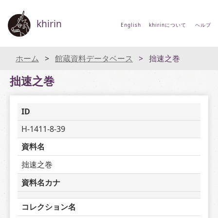
khirin
English
khirinについて
ヘルプ
ホーム
館蔵資料データベース
拙速之巻
拙速之巻
ID
H-1411-8-39
資料名
拙速之巻
資料名カナ
コレクション名