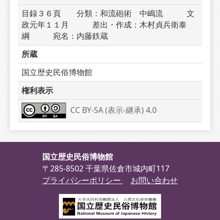
目録３６頁　　分類：和流砲術　中嶋流　　　文
政元年１１月　　　差出・作成：木村貞兵衛泰
綱　　　宛名：内藤鉄蔵　　　
所蔵
国立歴史民俗博物館
権利表示
CC BY-SA (表示-継承) 4.0
国立歴史民俗博物館
〒285-8502 千葉県佐倉市城内町117
プライバシーポリシー
お問い合わせ