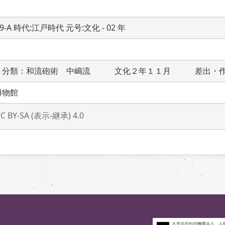
19-A 時代:江戸時代 元号:文化 - 02 年
　分類：和流砲術　中嶋流　　　文化２年１１月　　　差出・
博物館
CC BY-SA (表示-継承) 4.0