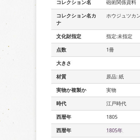
コレクション名
砲術関係資料
コレクション名カ
ホウジュツカ
ナ
文化財指定
指定:未指定
点数
1冊
大きさ
材質
原品: 紙
実物か複製か
実物
時代
江戸時代
西暦年
1805
西暦年
1805年