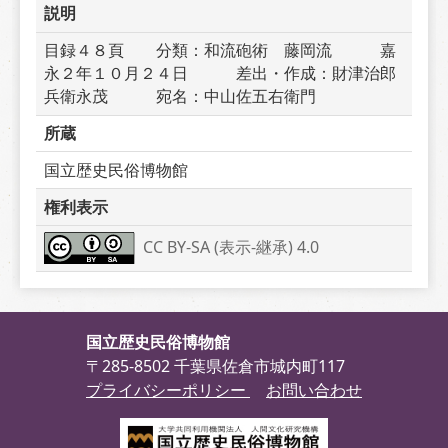
説明
目録４８頁　　分類：和流砲術　藤岡流　　　嘉
永２年１０月２４日　　　差出・作成：財津治郎
兵衛永茂　　　宛名：中山佐五右衛門　　　
所蔵
国立歴史民俗博物館
権利表示
CC BY-SA (表示-継承) 4.0
国立歴史民俗博物館
〒285-8502 千葉県佐倉市城内町117
プライバシーポリシー
お問い合わせ