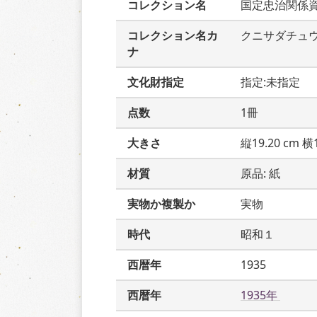
コレクション名
国定忠治関係
コレクション名カ
クニサダチュ
ナ
文化財指定
指定:未指定
点数
1冊
大きさ
縦19.20 cm 横1
材質
原品: 紙
実物か複製か
実物
時代
昭和１
西暦年
1935
西暦年
1935年