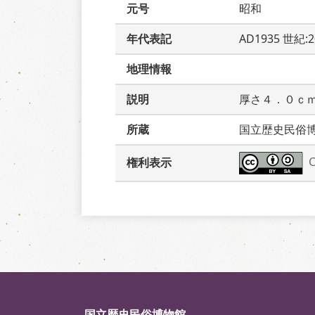
元号
昭和
年代表記
AD1935 世紀:
地理情報
説明
厚さ４．０ｃ
所蔵
国立歴史民俗
権利表示
国立歴史民俗博物館