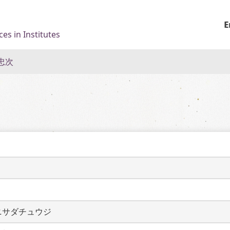
E
es in Institutes
忠次
ニサダチュウジ