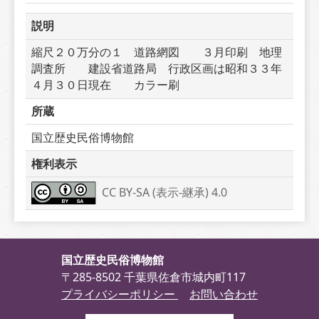
説明
縮尺２０万分の１　道路網図　　３月印刷　地理
調査所　　建設省道路局　行政区画は昭和３３年
４月３０日現在　　カラー刷
所蔵
国立歴史民俗博物館
権利表示
CC BY-SA (表示-継承) 4.0
国立歴史民俗博物館
〒285-8502 千葉県佐倉市城内町117
プライバシーポリシー
お問い合わせ