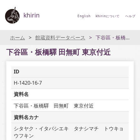
khirin
English
khirinについて
ヘルプ
ホーム
館蔵資料データベース
下谷區・板橋驛 田無町 東京付近
下谷區・板橋驛 田無町 東京付近
ID
H-1420-16-7
資料名
下谷區・板橋驛　田無町　東京付近　
資料名カナ
シタヤク・イタバシエキ　タナシマチ　トウキョ
ウフキン