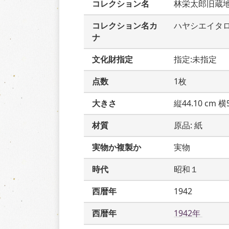
コレクション名
林栄太郎旧蔵
コレクション名カ
ハヤシエイタ
ナ
文化財指定
指定:未指定
点数
1枚
大きさ
縦44.10 cm 横5
材質
原品: 紙
実物か複製か
実物
時代
昭和１
西暦年
1942
西暦年
1942年