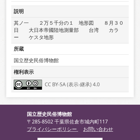
説明
其ノ一　　２万５千分の１　地形図　　８月３０
日　　大日本帝國陸地測量部　　台湾　　カラ
ー　　ケスタ地形
所蔵
国立歴史民俗博物館
権利表示
CC BY-SA (表示-継承) 4.0
国立歴史民俗博物館
〒285-8502 千葉県佐倉市城内町117
プライバシーポリシー
お問い合わせ