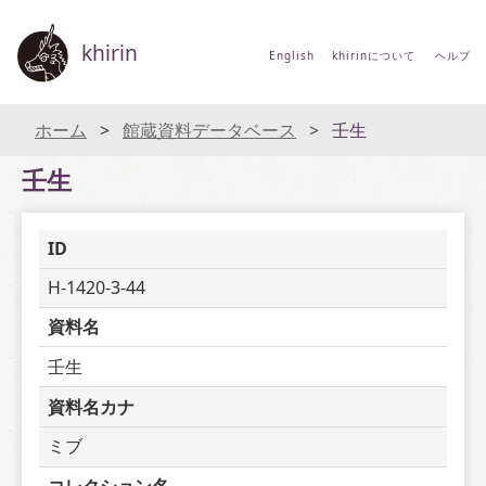
khirin
English
khirinについて
ヘルプ
ホーム
館蔵資料データベース
壬生
壬生
ID
H-1420-3-44
資料名
壬生
資料名カナ
ミブ