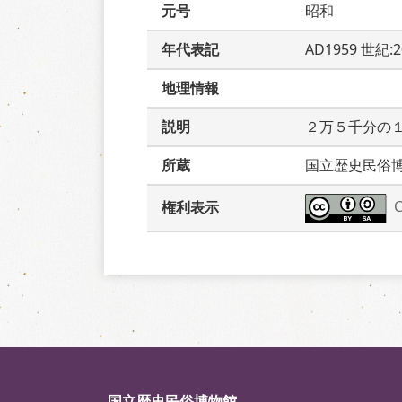
元号
昭和
年代表記
AD1959 世紀:
地理情報
説明
２万５千分の
所蔵
国立歴史民俗
権利表示
国立歴史民俗博物館