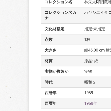
コレクション名
林栄太郎旧蔵
コレクション名カ
ハヤシエイタ
ナ
文化財指定
指定:未指定
点数
1枚
大きさ
縦46.00 cm 横5
材質
原品: 紙
実物か複製か
実物
時代
昭和２
西暦年
1959
西暦年
1959年