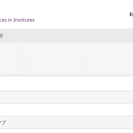
E
es in Institutes
部
ウブ