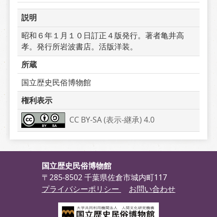
説明
昭和６年１月１０日訂正４版発行。著者亀井高
孝。発行所岩波書店。活版洋装。
所蔵
国立歴史民俗博物館
権利表示
CC BY-SA (表示-継承) 4.0
国立歴史民俗博物館
〒285-8502 千葉県佐倉市城内町117
プライバシーポリシー
お問い合わせ