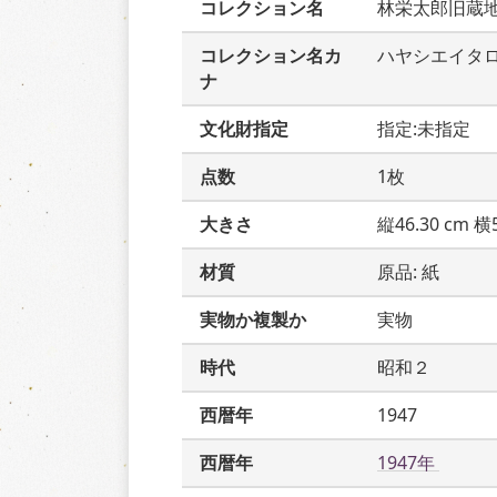
コレクション名
林栄太郎旧蔵
コレクション名カ
ハヤシエイタ
ナ
文化財指定
指定:未指定
点数
1枚
大きさ
縦46.30 cm 横5
材質
原品: 紙
実物か複製か
実物
時代
昭和２
西暦年
1947
西暦年
1947年