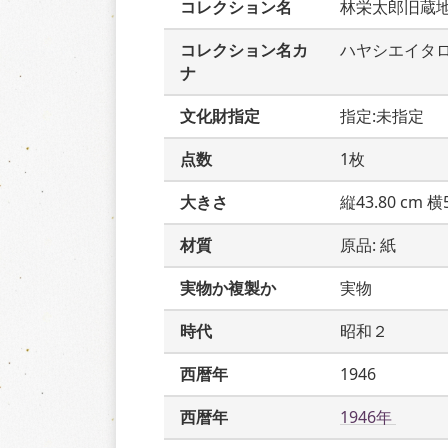
コレクション名
林栄太郎旧蔵
コレクション名カ
ハヤシエイタ
ナ
文化財指定
指定:未指定
点数
1枚
大きさ
縦43.80 cm 横5
材質
原品: 紙
実物か複製か
実物
時代
昭和２
西暦年
1946
西暦年
1946年