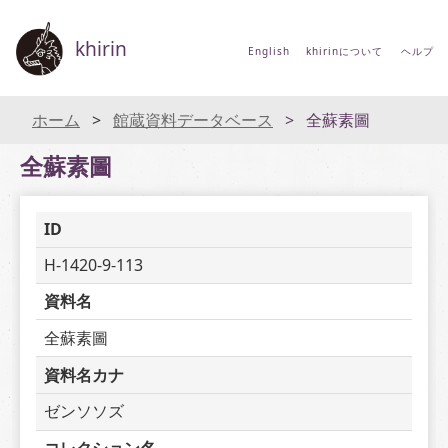
khirin
English
khirinについて
ヘルプ
ホーム
館蔵資料データベース
全蘇素圖
全蘇素圖
ID
H-1420-9-113
資料名
全蘇素圖
資料名カナ
ゼンソソズ