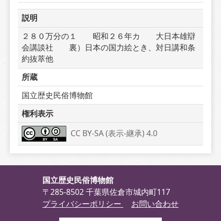
説明
２８０万分の１　　昭和２６年カ　　大日本雄辯
会講談社　　裏）日本の国力絵とき、対日講和条
約抜萃他
所蔵
国立歴史民俗博物館
権利表示
CC BY-SA (表示-継承) 4.0
国立歴史民俗博物館
〒285-8502 千葉県佐倉市城内町117
プライバシーポリシー
お問い合わせ