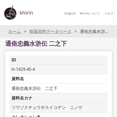
khirin
English
khirinについて
ヘルプ
ホーム
館蔵資料データベース
通俗忠義水滸伝 二之下
通俗忠義水滸伝 二之下
ID
H-1429-45-4
資料名
通俗忠義水滸伝　二之下
資料名カナ
ツウゾクチュウギスイコデン　ニノゲ