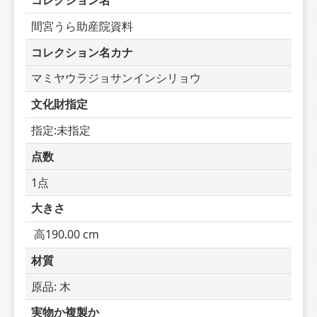
コレクション名
間宮うら助産院資料
コレクション名カナ
マミヤウラジョサンインシリョウ
文化財指定
指定:未指定
点数
1点
大きさ
 高190.00 cm
材質
原品: 木
実物か複製か