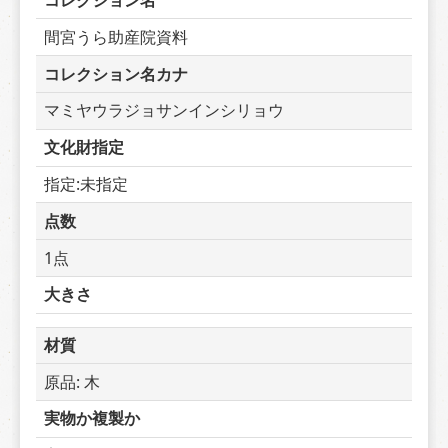
コレクション名
間宮うら助産院資料
コレクション名カナ
マミヤウラジョサンインシリョウ
文化財指定
指定:未指定
点数
1点
大きさ
材質
原品: 木
実物か複製か