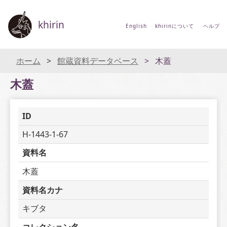
khirin
English
khirinについて
ヘルプ
ホーム
館蔵資料データベース
木蓋
木蓋
ID
H-1443-1-67
資料名
木蓋
資料名カナ
キブタ