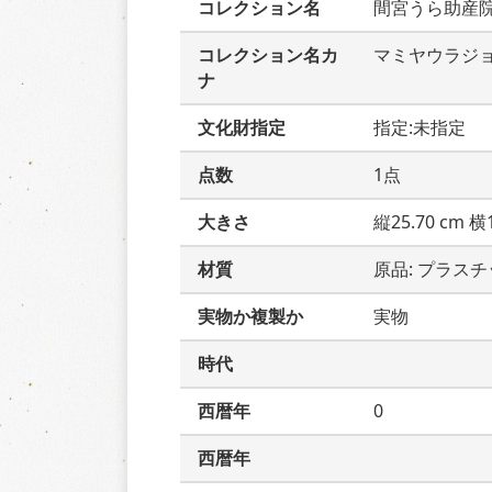
コレクション名
間宮うら助産
コレクション名カ
マミヤウラジ
ナ
文化財指定
指定:未指定
点数
1点
大きさ
縦25.70 cm 横1
材質
原品: プラス
実物か複製か
実物
時代
西暦年
0
西暦年