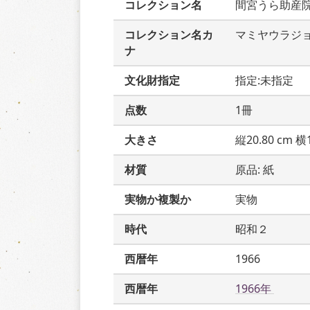
コレクション名
間宮うら助産
コレクション名カ
マミヤウラジ
ナ
文化財指定
指定:未指定
点数
1冊
大きさ
縦20.80 cm 横1
材質
原品: 紙
実物か複製か
実物
時代
昭和２
西暦年
1966
西暦年
1966年