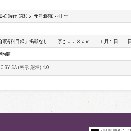
20-C 時代:昭和２ 元号:昭和 - 41 年
産師資料目録』掲載なし　　厚さ０．３ｃｍ　　１月１日　　
博物館
CC BY-SA (表示-継承) 4.0