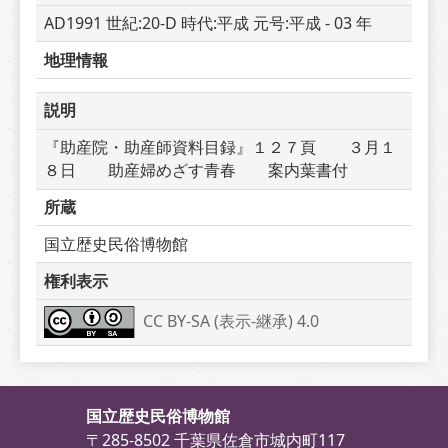
AD1991 世紀:20-D 時代:平成 元号:平成 - 03 年
地理情報
説明
『助産院・助産師資料目録』１２７頁　　３月１
８日　　助産婦めざす青春　　案内葉書付
所蔵
国立歴史民俗博物館
権利表示
CC BY-SA (表示-継承) 4.0
国立歴史民俗博物館
〒285-8502 千葉県佐倉市城内町117