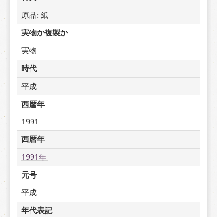
原品: 紙
実物か複製か
実物
時代
平成
西暦年
1991
西暦年
1991年 
元号
平成
年代表記