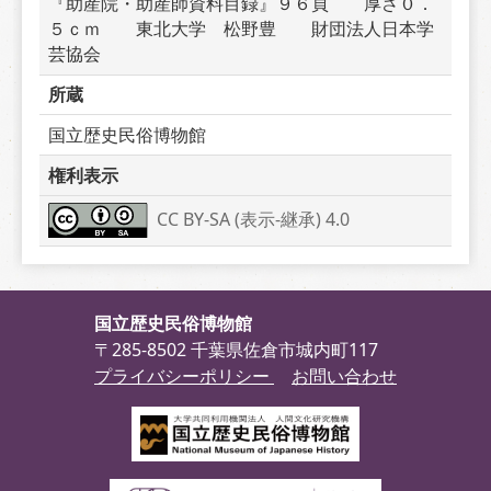
『助産院・助産師資料目録』９６頁　　厚さ０．
５ｃｍ　　東北大学　松野豊　　財団法人日本学
芸協会　　
所蔵
国立歴史民俗博物館
権利表示
CC BY-SA (表示-継承) 4.0
国立歴史民俗博物館
〒285-8502 千葉県佐倉市城内町117
プライバシーポリシー
お問い合わせ