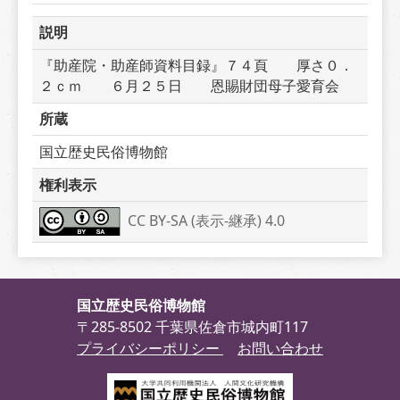
説明
『助産院・助産師資料目録』７４頁　　厚さ０．
２ｃｍ　　６月２５日　　恩賜財団母子愛育会
所蔵
国立歴史民俗博物館
権利表示
CC BY-SA (表示-継承) 4.0
国立歴史民俗博物館
〒285-8502 千葉県佐倉市城内町117
プライバシーポリシー
お問い合わせ