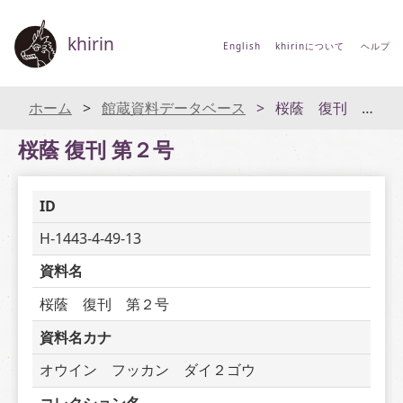
khirin
English
khirinについて
ヘルプ
ホーム
館蔵資料データベース
桜蔭 復刊 第２号
桜蔭 復刊 第２号
ID
H-1443-4-49-13
資料名
桜蔭　復刊　第２号
資料名カナ
オウイン　フッカン　ダイ２ゴウ