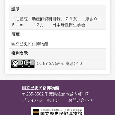
説明
『助産院・助産師資料目録』７６頁　　厚さ０．
５ｃｍ　　１２月　　日本母性衛生学会
所蔵
国立歴史民俗博物館
権利表示
CC BY-SA (表示-継承) 4.0
国立歴史民俗博物館
〒285-8502 千葉県佐倉市城内町117
プライバシーポリシー
お問い合わせ